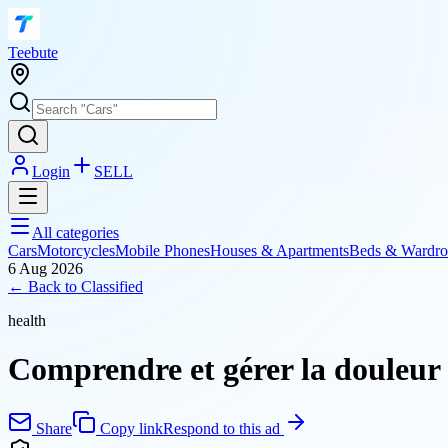
T
eebute
Login
SELL
All categories
Cars
Motorcycles
Mobile Phones
Houses & Apartments
Beds & Wardro
6 Aug 2026
← Back to
Classified
health
Comprendre et gérer la douleur c
Share
Copy link
Respond to this ad