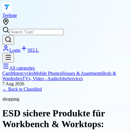
T
eebute
Login
SELL
All categories
Cars
Motorcycles
Mobile Phones
Houses & Apartments
Beds &
Wardrobes
TVs, Video - Audio
Jobs
Services
7 Aug 2026
← Back to
Classified
shopping
ESD sichere Produkte für
Workbench & Worktops: